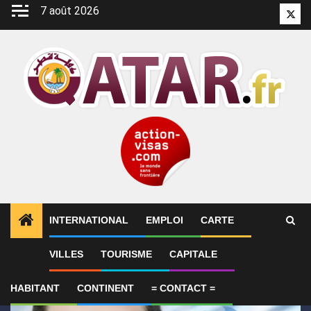
Aller
7 août 2026
Twitt
au
contenu
INTERNATIONAL
EMPLOI
CARTE
1
ALERTES INFO
Le Qatar fait état de progrès en 
VILLES
TOURISME
CAPITALE
HABITANT
CONTINENT
= CONTACT =