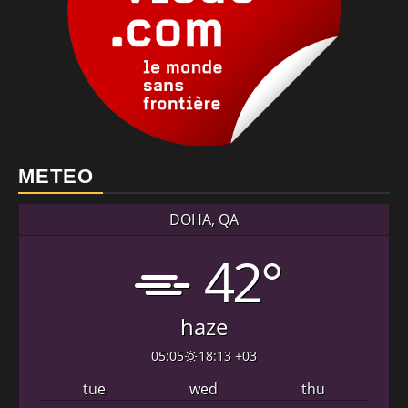
METEO
DOHA, QA
42°
haze
05:05
18:13 +03
tue
wed
thu