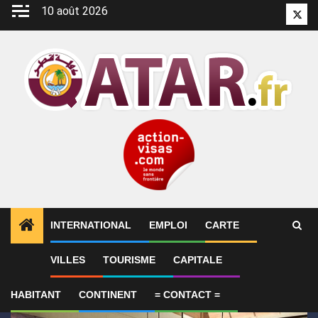
Aller
10 août 2026
Twitt
au
contenu
INTERNATIONAL
EMPLOI
CARTE
1
ALERTES INFO
Alam Al-Roum : le Qatar lance les 
VILLES
TOURISME
CAPITALE
HABITANT
CONTINENT
= CONTACT =