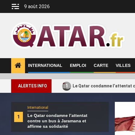
Aller
9 août 2026
au
contenu
INTERNATIONAL
EMPLOI
CARTE
VILLES
1
ALERTES INFO
Le Qatar condamne l’attentat c
International
Intern
Le Qatar condamne l’attentat
Le H
1
2
contre un bus à Jaramana et
de s
affirme sa solidarité
Turq