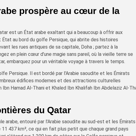
arabe prospère au cœur de la
tar est un État arabe exaltant qui a beaucoup à offrir aux
 État au bord du golfe Persique, qui abrite des histoires
ant les rues antiques de sa capitale, Doha ; partez à la
ez en plein cœur d'une magie sans pareil, où la vieille terre se
ar, embarquez pour un véritable voyage à travers le temps.
olfe Persique. Il est bordé par l'Arabie saoudite et les Émirats
nombreux édifices modernes et des attractions culturelles
m Ibn Hamad Al-Thani et Khaled Ibn Khalifah Ibn Abdelaziz Al-Th
ontières du Qatar
le arabe, entouré par l'Arabie saoudite au sud-est et les Émirats
de 11 437 km², ce qui en fait plus petit que chaque grand pays