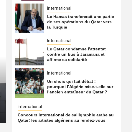
International
Le Hamas transférerait une partie
de ses opérations du Qatar vers
la Turquie
International
Le Qatar condamne l’attentat
contre un bus à Jaramana et
affirme sa solidarité
International
International
Un choix qui fait débat :
pourquoi l’Algérie mise-t-elle sur
Le Hamas transférerait un
l’ancien entraîneur du Qatar ?
du Qatar vers la Turquie
International
8 août 2026
Qatarien
Concours international de calligraphie arabe au
Qatar: les artistes algériens au rendez-vous