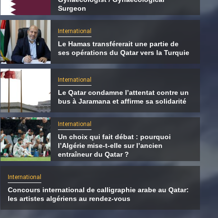
Surgeon
International
Le Hamas transférerait une partie de
ses opérations du Qatar vers la Turquie
International
Le Qatar condamne l’attentat contre un
bus à Jaramana et affirme sa solidarité
International
Un choix qui fait débat : pourquoi
l’Algérie mise-t-elle sur l’ancien
International
entraîneur du Qatar ?
Le Hamas transférerait une partie de ses
International
opérations du Qatar vers la Turquie
Concours international de calligraphie arabe au Qatar:
8 août 2026
Qatarien
les artistes algériens au rendez-vous