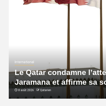
International
Le Qatar condamne l’atte
Jaramana et affirme sa so
8 août 2026
Qatarien