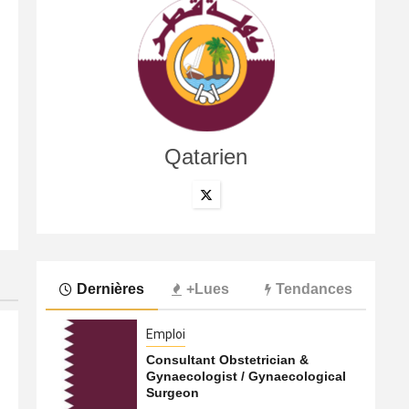
Qatarien
International
Le Hamas transférerait une partie de ses opérations du
8 août 2026
Qatarien
Dernières
+Lues
Tendances
Emploi
Consultant Obstetrician &
Gynaecologist / Gynaecological
Surgeon