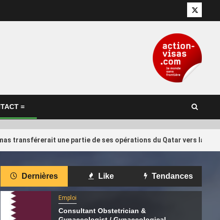
Twitter
TACT =
as transférerait une partie de ses opérations du Qatar vers la Tur
International
Dernières
Like
Tendances
 : pourquoi
Concours international de
4
r l’ancien
calligraphie arabe au Qatar: les
Emploi
artistes algériens au rendez-vous
Consultant Obstetrician &
Gynaecologist / Gynaecological