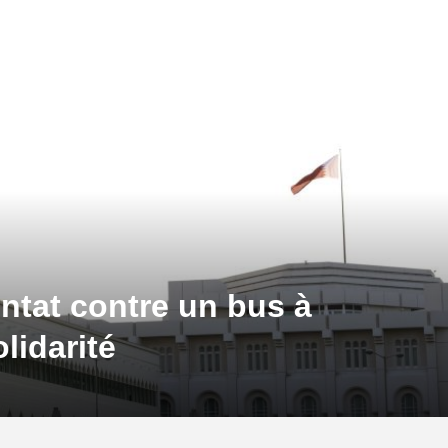
ntat contre un bus à
lidarité