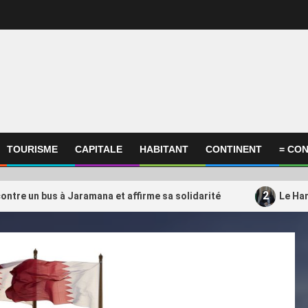
TOURISME
CAPITALE
HABITANT
CONTINENT
= CON
2
ontre un bus à Jaramana et affirme sa solidarité
Le Ham
ational
International
amas transférerait une partie
Un choix qui fait débat
3
es opérations du Qatar vers la
l’Algérie mise-t-elle su
uie
entraîneur du Qatar ?