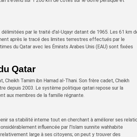
ari s'étend sur 1 200 km de côtes sur le Golfe persique et
t délimitées par le traité d'al-Uqayr datant de 1965. Les 61 km 
ent après le tracé des limites terrestres effectués par le
imes du Qatar avec les Émirats Arabes Unis (EAU) sont fixées
du Qatar
at, Cheikh Tamim ibn Hamad al-Thani. Son frère cadet, Cheikh
stre depuis 2003. Le système politique qatari repose sur la
ent aux membres de la famille régnante.
nir sa stabilité interne tout en cherchant à améliorer ses relati
considérablement influencée par l'Islam sunnite wahhabite
e relativement large à ses citoyens; on peut y trouver des