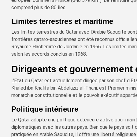
européen comme la France (648 579 km²). Le territoire qat
comprend plus de 80 îles.
Limites terrestres et maritime
Les limites terrestres du Qatar avec l'Arabie Saoudite son
frontières qataro-saoudiennes ont été reconnus officiellem
Royaume Hachémite de Jordanie en 1966. Les limites marit
selon les accords conclus en 1968.
Dirigeants et gouvernement 
L’État du Qatar est actuellement dirigée par son chef d’Ét
Khaled ibn Khalifa bin Abdelaziz al-Thani, est Premier mini
monarchie constitutionnelle et le pouvoir exécutif apparti
Politique intérieure
Le Qatar adopte une politique extérieure active pour mainte
diplomatiques avec les autres pays. Bien que le pays soit 
pratiquée en Arabie Saoudite, il offre une liberté religieus