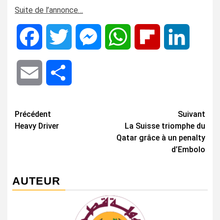
Suite de l’annonce…
Facebook
Twitter
Messenger
WhatsApp
Flipboard
LinkedIn
Email
Share
Navigation
Précédent
Suivant
Heavy Driver
La Suisse triomphe du
d’article
Qatar grâce à un penalty
d’Embolo
AUTEUR