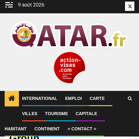
Aller
9 août 2026
Twitt
au
contenu
INTERNATIONAL
EMPLOI
CARTE
VILLES
TOURISME
CAPITALE
Emploi
Office Boy – Almana
HABITANT
CONTINENT
= CONTACT =
Group