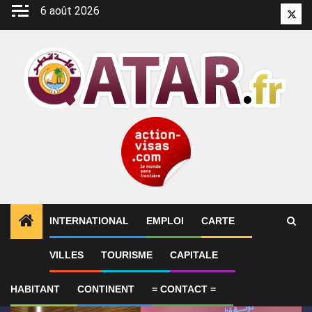
Aller
6 août 2026
Twitt
au
contenu
INTERNATIONAL
EMPLOI
CARTE
1
ALERTES INFO
Qatar affirme que toute la région 
VILLES
TOURISME
CAPITALE
HABITANT
CONTINENT
= CONTACT =