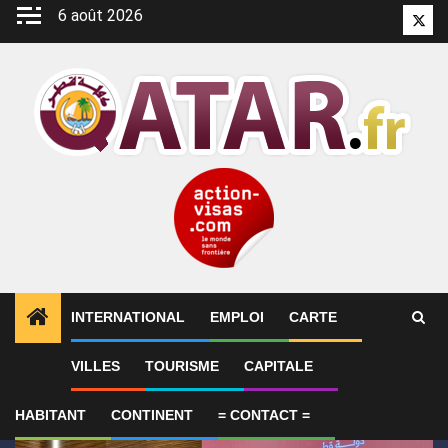
Aller
6 août 2026
Twitt
au
contenu
INTERNATIONAL
EMPLOI
CARTE
1
ALERTES INFO
Qatar affirme que toute la région 
VILLES
TOURISME
CAPITALE
HABITANT
CONTINENT
= CONTACT =