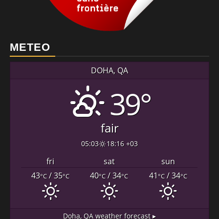
METEO
DOHA, QA
39°
fair
05:03
18:16 +03
fri
sat
sun
43
/ 35
40
/ 34
41
/ 34
°C
°C
°C
°C
°C
°C
Doha, QA
weather forecast ▸