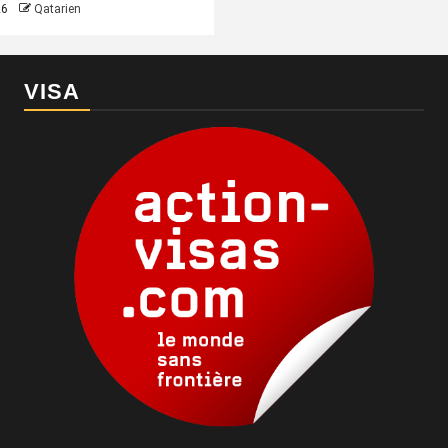
26
Qatarien
VISA