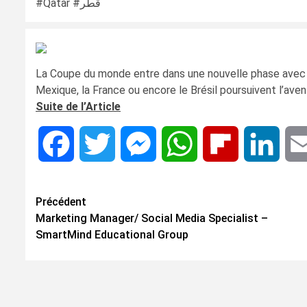
#Qatar #قطر
La Coupe du monde entre dans une nouvelle phase avec le
Mexique, la France ou encore le Brésil poursuivent l’ave
Suite de l’Article
Facebook
Twitter
Messenger
WhatsApp
Flipboard
Linke
Navigation
Précédent
Marketing Manager/ Social Media Specialist –
d’article
SmartMind Educational Group