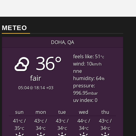
METEO
DOHA, QA
36°
feels like: 51
°c
wind: 10
km/h
nne
fair
humidity: 64
%
pressure:
05:04
18:14 +03
996.95
mbar
uv index: 0
sun
mon
tue
wed
thu
41
/
43
/
43
/
44
/
43
/
°C
°C
°C
°C
°C
35
34
34
34
34
°C
°C
°C
°C
°C