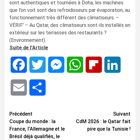
sont authentiques et tournées à Doha, les machines
que l’on voit sont des refroidisseurs par évaporation, au
fonctionnement très différent des climatiseurs. –
VÉRIF’ – Au Qatar, des climatiseurs sont-ils installés en
extérieur sur les terrasses des restaurants ?
(Environnement).
Suite de l’Article
Facebook
Twitter
Messenger
WhatsApp
Flipboard
LinkedIn
Email
Share
Navigation
Précédent
Suivant
Coupe du monde : la
CdM 2026 : le Qatar fait
d’article
France, l’Allemagne et le
pire que la Tunisie !
Brésil déjà qualifiés, le