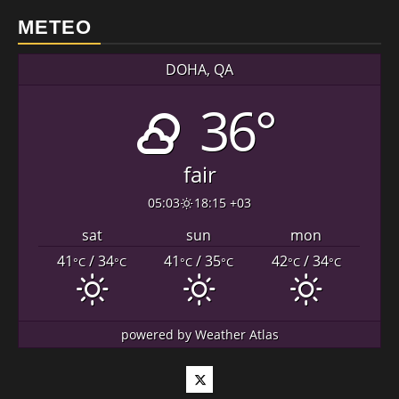
METEO
DOHA, QA
36°
fair
05:03
18:15 +03
sat
sun
mon
41
/ 34
41
/ 35
42
/ 34
°C
°C
°C
°C
°C
°C
powered by
Weather Atlas
Twitter