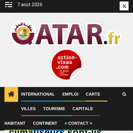
Aller
7 août 2026
Twitt
au
contenu
INTERNATIONAL
EMPLOI
CARTE
VILLES
TOURISME
CAPITALE
International
VÉRIF’ – Au Qatar, des
HABITANT
CONTINENT
= CONTACT =
climatiseurs sont-ils