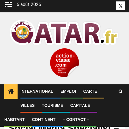
Aller
6 août 2026
Twitt
au
contenu
INTERNATIONAL
EMPLOI
CARTE
VILLES
TOURISME
CAPITALE
Emploi
Marketing Manager/
HABITANT
CONTINENT
= CONTACT =
Social Media Specialist –