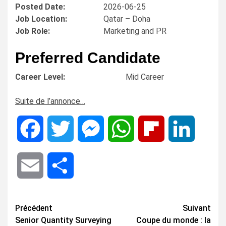
Posted Date:
2026-06-25
Job Location:
Qatar – Doha
Job Role:
Marketing and PR
Preferred Candidate
Career Level:
Mid Career
Suite de l’annonce…
Facebook
Twitter
Messenger
WhatsApp
Flipboard
LinkedIn
Email
Share
Navigation
Précédent
Suivant
Senior Quantity Surveying
Coupe du monde : la