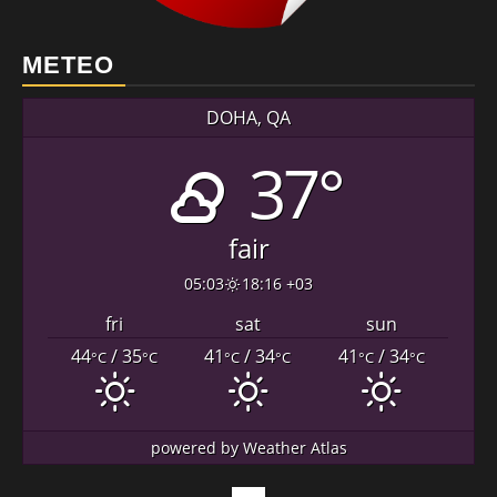
METEO
DOHA, QA
37°
fair
05:03
18:16 +03
fri
sat
sun
44
/ 35
41
/ 34
41
/ 34
°C
°C
°C
°C
°C
°C
powered by
Weather Atlas