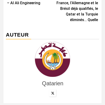
d’article
– Al Ali Engineering
France, l’Allemagne et le
Brésil déjà qualifiés, le
Qatar et la Turquie
éliminés… Quelle
AUTEUR
Qatarien