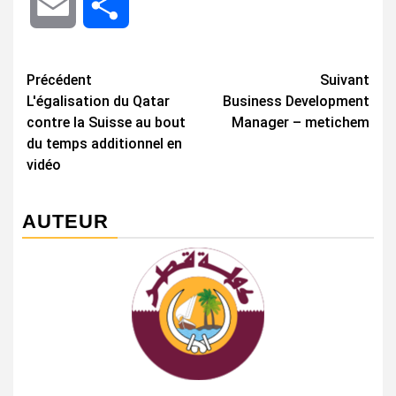
Email
Share
Navigation
Précédent
Suivant
L'égalisation du Qatar
Business Development
d’article
contre la Suisse au bout
Manager – metichem
du temps additionnel en
vidéo
AUTEUR