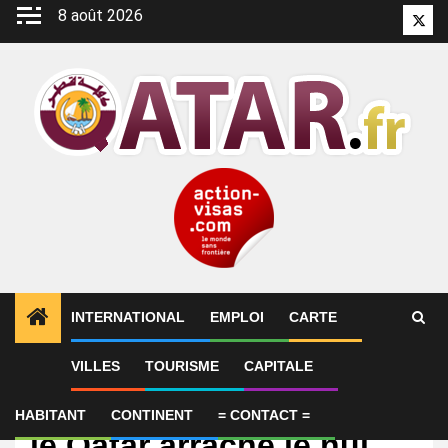
Aller
8 août 2026
Twitt
au
contenu
INTERNATIONAL
EMPLOI
CARTE
VILLES
TOURISME
CAPITALE
International
Coupe du monde 2026 :
HABITANT
CONTINENT
= CONTACT =
le Qatar arrache le nul