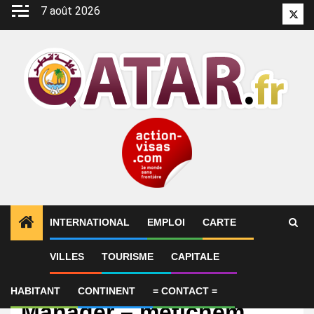
Aller
7 août 2026
Twitt
au
contenu
INTERNATIONAL
EMPLOI
CARTE
VILLES
TOURISME
CAPITALE
Emploi
Business Development
HABITANT
CONTINENT
= CONTACT =
Manager – metichem