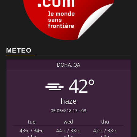
METEO
DOHA, QA
42°
haze
05:05
18:13 +03
tue
wed
thu
43
/ 34
44
/ 33
42
/ 33
°C
°C
°C
°C
°C
°C