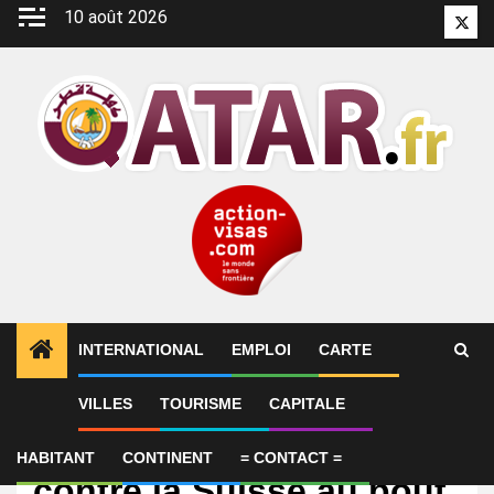
Aller
10 août 2026
Twitt
au
contenu
INTERNATIONAL
EMPLOI
CARTE
VILLES
TOURISME
CAPITALE
International
L'égalisation du Qatar
HABITANT
CONTINENT
= CONTACT =
contre la Suisse au bout