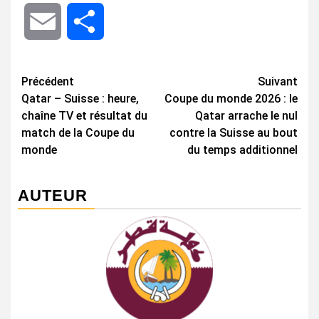
Email
Share
Navigation
Précédent
Suivant
Qatar – Suisse : heure,
Coupe du monde 2026 : le
d’article
chaîne TV et résultat du
Qatar arrache le nul
match de la Coupe du
contre la Suisse au bout
monde
du temps additionnel
AUTEUR