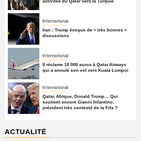
activités du Qatar vers la Turquie
International
Iran : Trump évoque de « très bonnes »
discussions
International
Il réclame 10 000 euros à Qatar Airways
qui a annulé son vol vers Kuala Lumpur
International
Qatar, Afrique, Donald Trump… Qui
soutient encore Gianni Infantino,
président très contesté de la Fifa ?
ACTUALITÉ