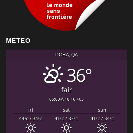
METEO
DOHA, QA
36°
fair
05:03
18:16 +03
fri
sat
sun
44
/ 34
41
/ 33
41
/ 34
°C
°C
°C
°C
°C
°C