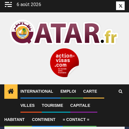
Aller
6 août 2026
Twitt
au
contenu
INTERNATIONAL
EMPLOI
CARTE
1
ALERTES INFO
Le Qatar appelle à faire pression s
VILLES
TOURISME
CAPITALE
HABITANT
CONTINENT
= CONTACT =