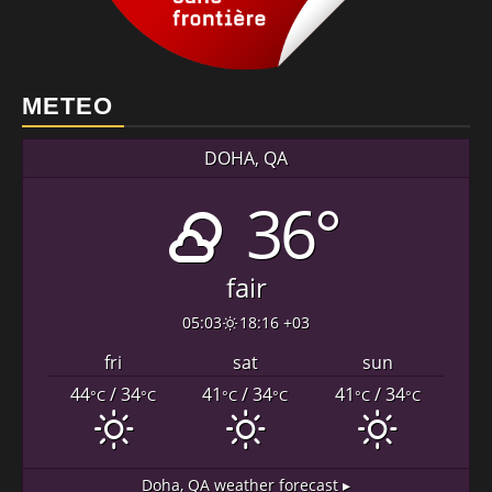
METEO
DOHA, QA
36°
fair
05:03
18:16 +03
fri
sat
sun
44
/ 34
41
/ 34
41
/ 34
°C
°C
°C
°C
°C
°C
Doha, QA
weather forecast ▸