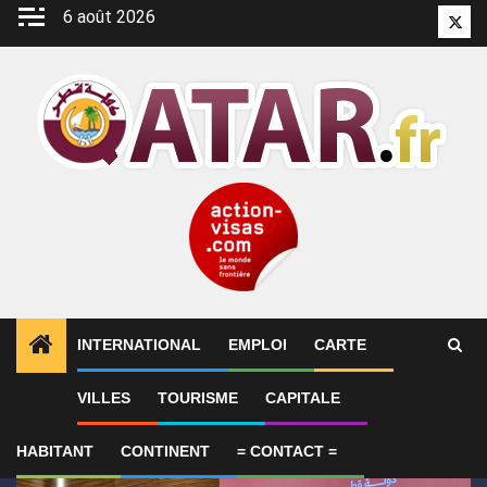
Aller
6 août 2026
Twitt
au
contenu
INTERNATIONAL
EMPLOI
CARTE
1
ALERTES INFO
Qatar affirme que toute la région 
VILLES
TOURISME
CAPITALE
HABITANT
CONTINENT
= CONTACT =