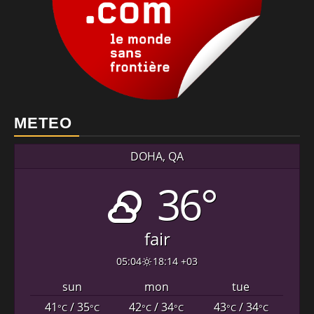
METEO
DOHA, QA
36°
fair
05:04
18:14 +03
sun
mon
tue
41
/ 35
42
/ 34
43
/ 34
°C
°C
°C
°C
°C
°C