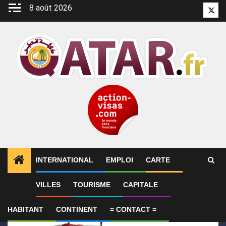
Aller
8 août 2026
Twitt
au
contenu
INTERNATIONAL
EMPLOI
CARTE
1
ALERTES INFO
Le Qatar condamne l’attentat cont
VILLES
TOURISME
CAPITALE
HABITANT
CONTINENT
= CONTACT =