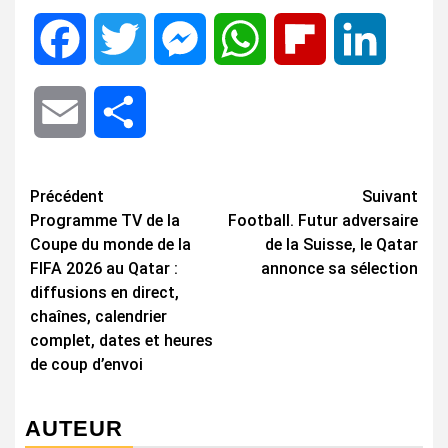
Facebook
Twitter
Messenger
WhatsApp
Flipboard
LinkedIn
Email
Share
Navigation
Précédent
Suivant
Programme TV de la
Football. Futur adversaire
d’article
Coupe du monde de la
de la Suisse, le Qatar
FIFA 2026 au Qatar :
annonce sa sélection
diffusions en direct,
chaînes, calendrier
complet, dates et heures
de coup d’envoi
AUTEUR