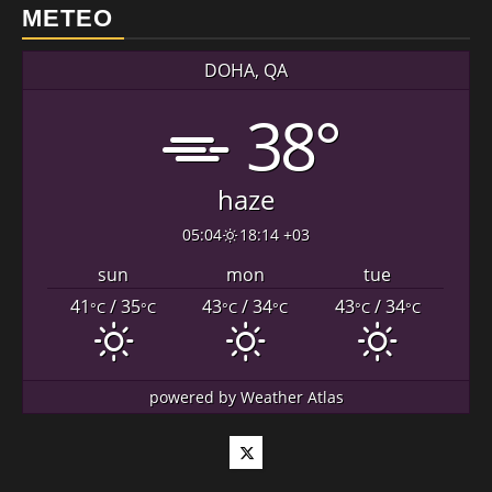
METEO
DOHA, QA
38°
haze
05:04
18:14 +03
sun
mon
tue
41
/ 35
43
/ 34
43
/ 34
°C
°C
°C
°C
°C
°C
powered by
Weather Atlas
Twitter