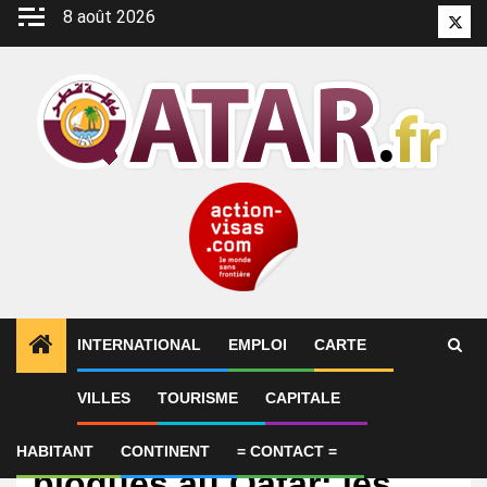
Aller
8 août 2026
Twitt
au
contenu
INTERNATIONAL
EMPLOI
CARTE
VILLES
TOURISME
CAPITALE
International
Réfugiés afghans
HABITANT
CONTINENT
= CONTACT =
bloqués au Qatar: les