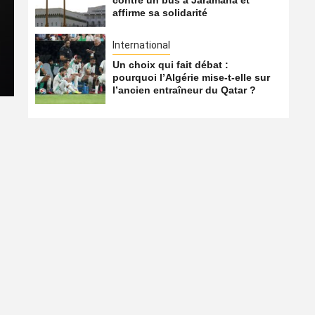
contre un bus à Jaramana et
RACING (GRADE I) – SARA
affirme sa solidarité
partants, pronostics et ré
International
Un choix qui fait débat :
8 août 2026
Qatarien
pourquoi l’Algérie mise-t-elle sur
l’ancien entraîneur du Qatar ?