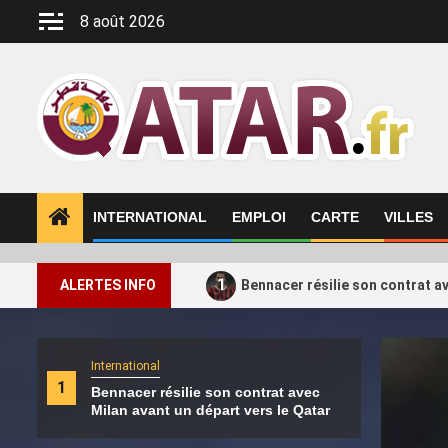
Aller
8 août 2026
au
contenu
INTERNATIONAL
EMPLOI
CARTE
VILLES
1
ALERTES INFO
Bennacer résilie son contrat av
Intern
International
SAR
1
Bennacer résilie son contrat avec
BY Q
2
Milan avant un départ vers le Qatar
SARA
part