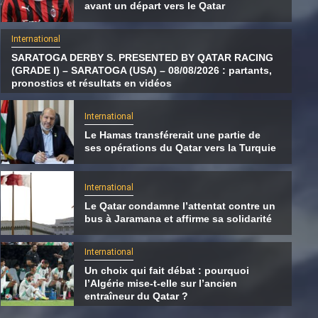
avant un départ vers le Qatar
International
SARATOGA DERBY S. PRESENTED BY QATAR RACING
(GRADE I) – SARATOGA (USA) – 08/08/2026 : partants,
pronostics et résultats en vidéos
International
Le Hamas transférerait une partie de
ses opérations du Qatar vers la Turquie
International
Le Qatar condamne l’attentat contre un
bus à Jaramana et affirme sa solidarité
International
SARATOGA DERBY S. PRESENTED BY
International
QATAR RACING (GRADE I) – SARATOGA
Un choix qui fait débat : pourquoi
(USA) – 08/08/2026 : partants, pronostics et
l’Algérie mise-t-elle sur l’ancien
entraîneur du Qatar ?
résultats en vidéos