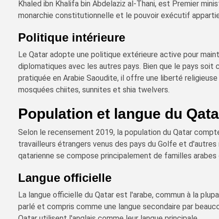
Khaled ibn Khalifa bin Abdelaziz al-Thani, est Premier mini
monarchie constitutionnelle et le pouvoir exécutif apparti
Politique intérieure
Le Qatar adopte une politique extérieure active pour mainte
diplomatiques avec les autres pays. Bien que le pays soit 
pratiquée en Arabie Saoudite, il offre une liberté religieus
mosquées chiites, sunnites et shia twelvers.
Population et langue du Qata
Selon le recensement 2019, la population du Qatar compte 
travailleurs étrangers venus des pays du Golfe et d'autres
qatarienne se compose principalement de familles arabes o
Langue officielle
La langue officielle du Qatar est l'arabe, commun à la plup
parlé et compris comme une langue secondaire par beauco
Qatar utilisent l'anglais comme leur langue principale.