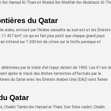
m Ibn Hamad Al-Thani et Khaled Ibn Khalifah Ibn Abdelaziz Al-Th
ontières du Qatar
le arabe, entouré par l'Arabie saoudite au sud-est et les Émirats
de 11 437 km², ce qui en fait plus petit que chaque grand pays
ari s'étend sur 1 200 km de côtes sur le Golfe persique et
t délimitées par le traité d'al-Uqayr datant de 1965. Les 61 km 
ent après le tracé des limites terrestres effectués par le
imes du Qatar avec les Émirats Arabes Unis (EAU) sont fixées
du Qatar
at, Cheikh Tamim ibn Hamad al-Thani. Son frère cadet, Cheikh