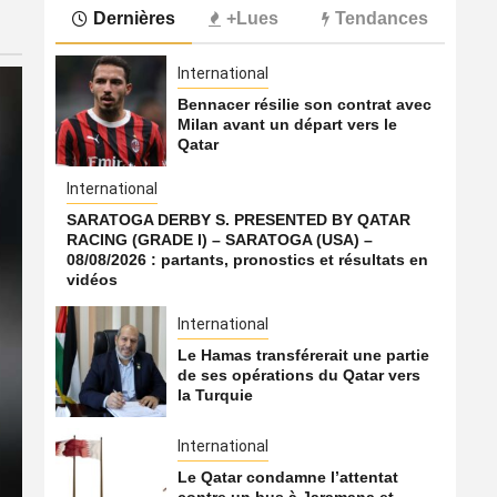
Dernières
+Lues
Tendances
International
Bennacer résilie son contrat avec
Milan avant un départ vers le
Qatar
International
SARATOGA DERBY S. PRESENTED BY QATAR
RACING (GRADE I) – SARATOGA (USA) –
08/08/2026 : partants, pronostics et résultats en
vidéos
International
Le Hamas transférerait une partie
de ses opérations du Qatar vers
la Turquie
International
International
SARATOGA DERBY S. PR
Le Qatar condamne l’attentat