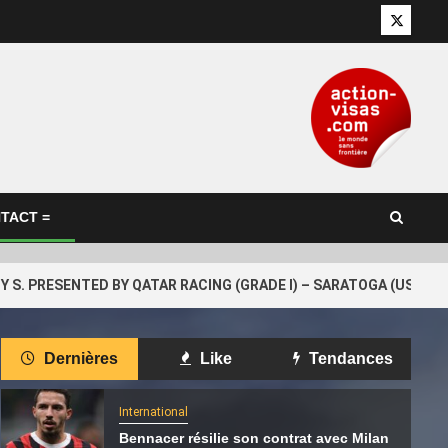
Twitter
TACT =
S. PRESENTED BY QATAR RACING (GRADE I) – SARATOGA (USA) – 08/0
International
Dernières
Like
Tendances
tentat
Le Hamas transférerait une partie
4
ana et
de ses opérations du Qatar vers la
International
Turquie
Bennacer résilie son contrat avec Milan