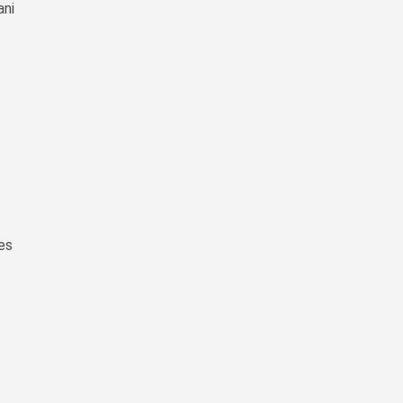
ani
des