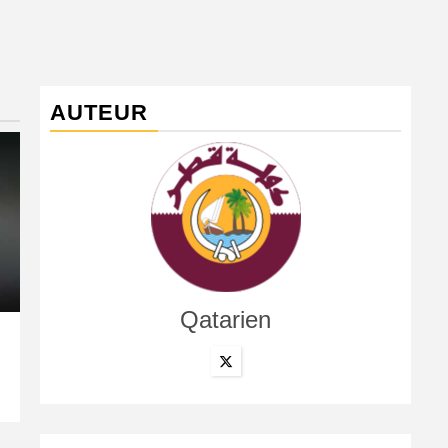
AUTEUR
Qatarien
International
SARATOGA DERBY S. PRESENTED BY QATAR RACING (G
pronostics et résultats en vidéos
8 août 2026
Qatarien