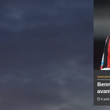
vidé
Internati
Benn
avant
8 août