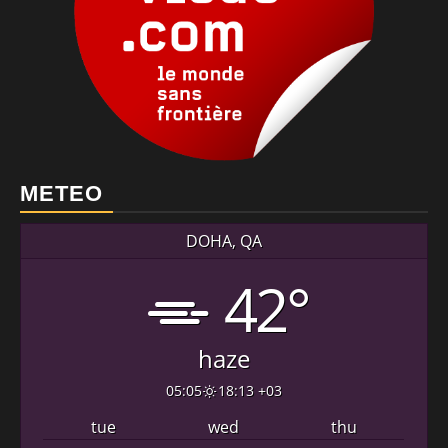
METEO
DOHA, QA
42°
haze
05:05
18:13 +03
tue
wed
thu