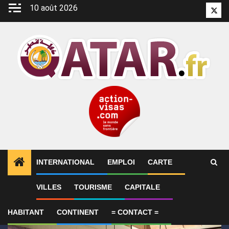
Aller
10 août 2026
Twitt
au
contenu
INTERNATIONAL
EMPLOI
CARTE
1
ALERTES INFO
Alam Al-Roum : le Qatar lance les 
VILLES
TOURISME
CAPITALE
HABITANT
CONTINENT
= CONTACT =