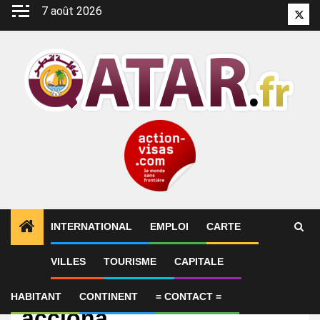
Aller
7 août 2026
Twitt
au
contenu
INTERNATIONAL
EMPLOI
CARTE
VILLES
TOURISME
CAPITALE
Emploi
Payroll Associate –
HABITANT
CONTINENT
= CONTACT =
acciona