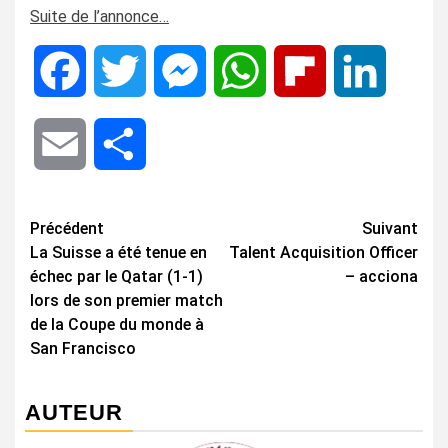
Suite de l’annonce…
Facebook
Twitter
Messenger
WhatsApp
Flipboard
LinkedIn
Email
Share
Navigation
Précédent
Suivant
La Suisse a été tenue en
Talent Acquisition Officer
d’article
échec par le Qatar (1-1)
– acciona
lors de son premier match
de la Coupe du monde à
San Francisco
AUTEUR