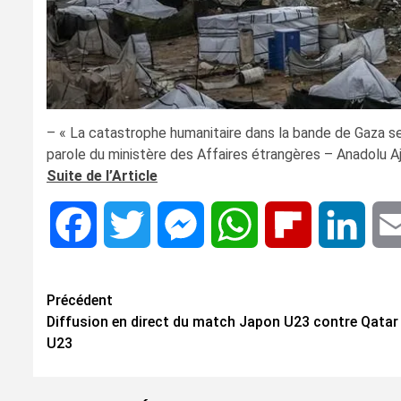
– « La catastrophe humanitaire dans la bande de Gaza se p
parole du ministère des Affaires étrangères – Anadolu A
Suite de l’Article
Facebook
Twitter
Messenger
WhatsApp
Flipboard
Linke
Navigation
Précédent
Diffusion en direct du match Japon U23 contre Qatar
d’article
U23