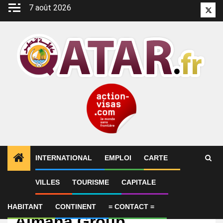
Aller
7 août 2026
Twitt
au
contenu
INTERNATIONAL
EMPLOI
CARTE
VILLES
TOURISME
CAPITALE
Emploi
Logistics Officer –
HABITANT
CONTINENT
= CONTACT =
Almana Group