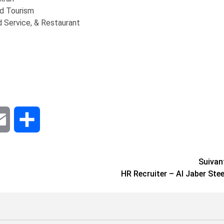
nd Tourism
d Service, & Restaurant
dIn
Email
Share
Suivan
HR Recruiter – Al Jaber Stee