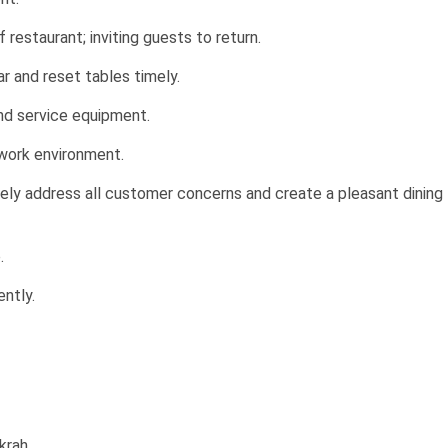
restaurant; inviting guests to return.
r and reset tables timely.
and service equipment.
 work environment.
ly address all customer concerns and create a pleasant dining
.
ntly.
krah