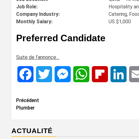
Job Role:
Hospitality a
Company Industry:
Catering, Foo
Monthly Salary:
US $1,000
Preferred Candidate
Suite de l’annonce…
Facebook
Twitter
Messenger
WhatsApp
Flipboard
Linke
Navigation
Précédent
Plumber
d’article
ACTUALITÉ