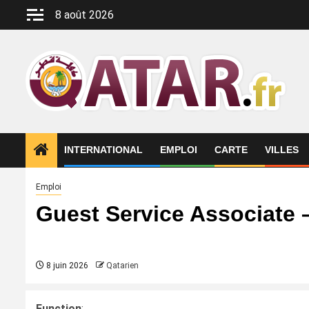
Aller
8 août 2026
au
contenu
INTERNATIONAL
EMPLOI
CARTE
VILLES
Emploi
Guest Service Associate
8 juin 2026
Qatarien
Function
: