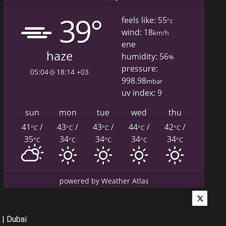
39°
feels like: 55
°c
wind: 18
km/h
ene
haze
humidity: 56
%
pressure:
05:04
18:14 +03
998.98
mbar
uv index: 9
sun
mon
tue
wed
thu
41
/
43
/
43
/
44
/
42
/
°C
°C
°C
°C
°C
35
34
34
34
34
°C
°C
°C
°C
°C
powered by
Weather Atlas
Twitter
|
Dubaï