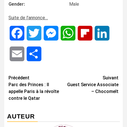
Gender:
Male
Suite de l’annonce…
Facebook
Twitter
Messenger
WhatsApp
Flipboard
LinkedIn
Email
Share
Navigation
Précédent
Suivant
Parc des Princes : Il
Guest Service Associate
d’article
appelle Paris à la révolte
– Chocomelt
contre le Qatar
AUTEUR