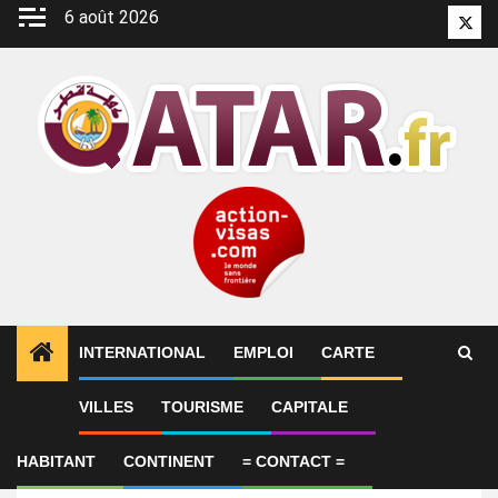
Aller
6 août 2026
Twitt
au
contenu
INTERNATIONAL
EMPLOI
CARTE
VILLES
TOURISME
CAPITALE
Emploi
Plumber
HABITANT
CONTINENT
= CONTACT =