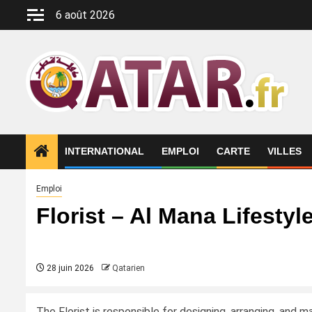
Aller
6 août 2026
au
contenu
INTERNATIONAL
EMPLOI
CARTE
VILLES
Emploi
Florist – Al Mana Lifestyl
28 juin 2026
Qatarien
The Florist is responsible for designing, arranging, and ma