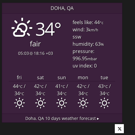
DOHA, QA
34°
feels like: 44
°c
wind: 3
km/h
ssw
fair
humidity: 63
%
pressure:
05:03
18:16 +03
996.95
mbar
uv index: 0
fri
sat
sun
mon
tue
44
/
42
/
41
/
42
/
43
/
°C
°C
°C
°C
°C
34
34
34
34
34
°C
°C
°C
°C
°C
Doha, QA
10 days weather forecast ▸
Twitter