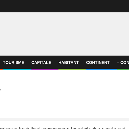
TOURISME
CAPITALE
HABITANT
CONTINENT
= CON
e
intaining fresh floral arrangements for retail sales, events, and