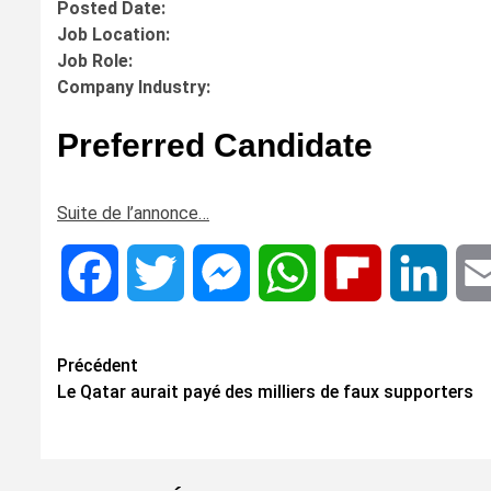
Posted Date:
Job Location:
Job Role:
Company Industry:
Preferred Candidate
Suite de l’annonce…
Facebook
Twitter
Messenger
WhatsApp
Flipboard
Linke
Navigation
Précédent
Le Qatar aurait payé des milliers de faux supporters
d’article