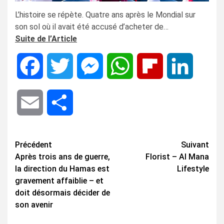
L’histoire se répète. Quatre ans après le Mondial sur
son sol où il avait été accusé d’acheter de…
Suite de l’Article
Facebook
Twitter
Messenger
WhatsApp
Flipboard
LinkedIn
Email
Share
Navigation
Précédent
Suivant
Après trois ans de guerre,
Florist – Al Mana
d’article
la direction du Hamas est
Lifestyle
gravement affaiblie – et
doit désormais décider de
son avenir