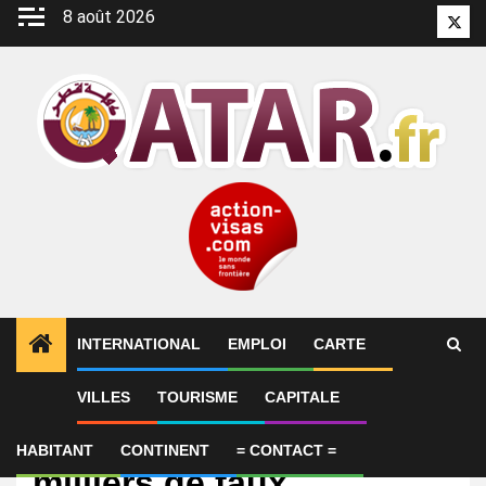
Aller
8 août 2026
Twitt
au
contenu
INTERNATIONAL
EMPLOI
CARTE
VILLES
TOURISME
CAPITALE
International
Le Qatar aurait payé des
HABITANT
CONTINENT
= CONTACT =
milliers de faux