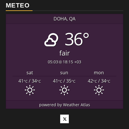
METEO
DOHA, QA
36°
fair
05:03
18:15 +03
sat
sun
mon
41
/ 34
41
/ 35
42
/ 34
°C
°C
°C
°C
°C
°C
powered by
Weather Atlas
Twitter