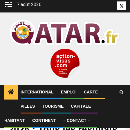
Aller
7 août 2026
Twitt
au
contenu
INTERNATIONAL
EMPLOI
CARTE
VILLES
TOURISME
CAPITALE
International
WTT Champions Doha
HABITANT
CONTINENT
= CONTACT =
2026 : Tous les résultats