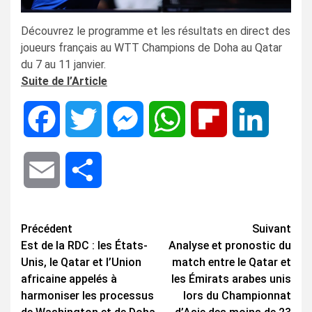
Découvrez le programme et les résultats en direct des
joueurs français au WTT Champions de Doha au Qatar
du 7 au 11 janvier.
Suite de l’Article
Facebook
Twitter
Messenger
WhatsApp
Flipboard
LinkedIn
Email
Share
Navigation
Précédent
Suivant
Est de la RDC : les États-
Analyse et pronostic du
d’article
Unis, le Qatar et l’Union
match entre le Qatar et
africaine appelés à
les Émirats arabes unis
harmoniser les processus
lors du Championnat