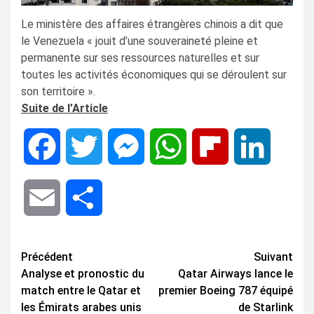
Le ministère des affaires étrangères chinois a dit que
le Venezuela « jouit d’une souveraineté pleine et
permanente sur ses ressources naturelles et sur
toutes les activités économiques qui se déroulent sur
son territoire ».
Suite de l’Article
Facebook
Twitter
Messenger
WhatsApp
Flipboard
LinkedIn
Email
Share
Navigation
Précédent
Suivant
Analyse et pronostic du
Qatar Airways lance le
d’article
match entre le Qatar et
premier Boeing 787 équipé
les Émirats arabes unis
de Starlink