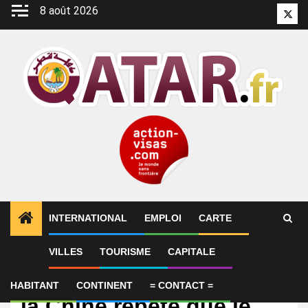
Aller
8 août 2026
Twitt
au
contenu
INTERNATIONAL
EMPLOI
CARTE
VILLES
TOURISME
CAPITALE
International
EN DIRECT, Venezuela :
HABITANT
CONTINENT
= CONTACT =
la Chine répète que le