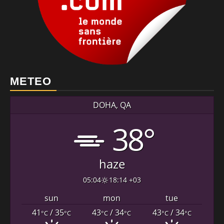
METEO
DOHA, QA
38°
haze
05:04
18:14 +03
sun
mon
tue
41
/ 35
43
/ 34
43
/ 34
°C
°C
°C
°C
°C
°C