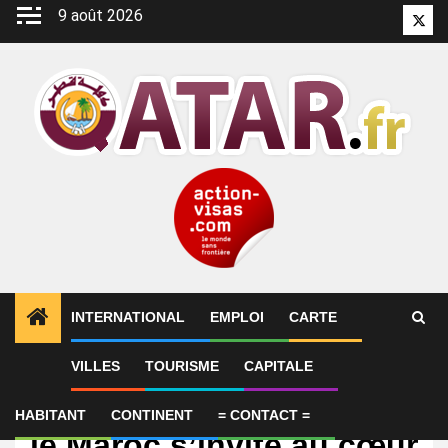
Aller
9 août 2026
Twitt
au
contenu
INTERNATIONAL
EMPLOI
CARTE
VILLES
TOURISME
CAPITALE
International
Web Summit Qatar 2026:
HABITANT
CONTINENT
= CONTACT =
le Maroc s’invite au cœur