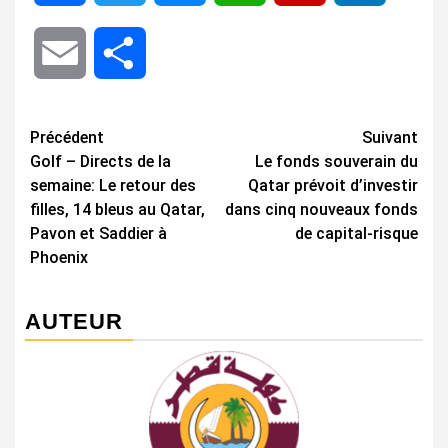
Email
Share
Navigation
Précédent
Suivant
Golf – Directs de la
Le fonds souverain du
d’article
semaine: Le retour des
Qatar prévoit d’investir
filles, 14 bleus au Qatar,
dans cinq nouveaux fonds
Pavon et Saddier à
de capital-risque
Phoenix
AUTEUR