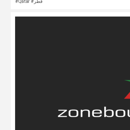
#Qatar #قطر