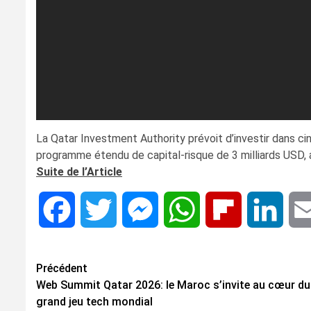
La Qatar Investment Authority prévoit d’investir dans ci
programme étendu de capital-risque de 3 milliards USD,
Suite de l’Article
Facebook
Twitter
Messenger
WhatsApp
Flipboard
Linke
Navigation
Précédent
Web Summit Qatar 2026: le Maroc s’invite au cœur du
d’article
grand jeu tech mondial