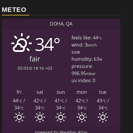
METEO
DOHA, QA
34°
feels like: 44
°c
wind: 3
km/h
ssw
fair
humidity: 63
%
pressure:
05:03
18:16 +03
996.95
mbar
uv index: 0
fri
sat
sun
mon
tue
44
/
42
/
41
/
42
/
43
/
°C
°C
°C
°C
°C
34
34
34
34
34
°C
°C
°C
°C
°C
powered by
Weather Atlas