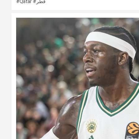
#Qatar #قطر