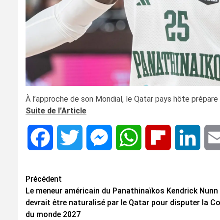
À l’approche de son Mondial, le Qatar pays hôte prépare u
Suite de l’Article
Facebook
Twitter
Messenger
WhatsApp
Flipboard
Linke
Navigation
Précédent
Le meneur américain du Panathinaïkos Kendrick Nunn
d’article
devrait être naturalisé par le Qatar pour disputer la C
du monde 2027