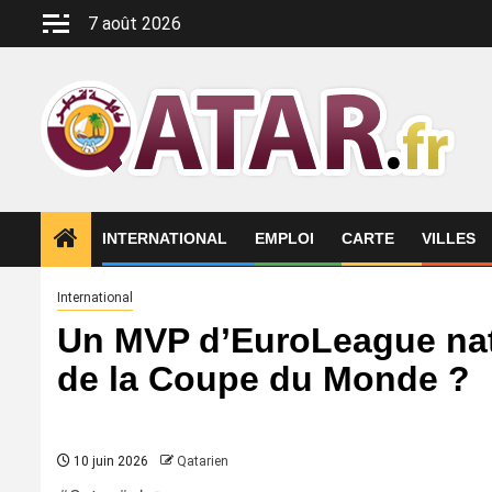
Aller
7 août 2026
au
contenu
INTERNATIONAL
EMPLOI
CARTE
VILLES
International
Un MVP d’EuroLeague natu
de la Coupe du Monde ?
10 juin 2026
Qatarien