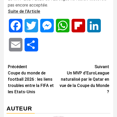
pas encore acceptée.
Suite de l’Article
Facebook
Twitter
Messenger
WhatsApp
Flipboard
LinkedIn
Email
Share
Navigation
Précédent
Suivant
Coupe du monde de
Un MVP d’EuroLeague
d’article
football 2026 : les liens
naturalisé par le Qatar en
troubles entre la FIFA et
vue de la Coupe du Monde
les Etats-Unis
?
AUTEUR