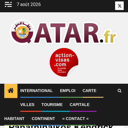
Aller
7 août 2026
Twitt
au
contenu
INTERNATIONAL
EMPLOI
CARTE
VILLES
TOURISME
CAPITALE
International
Le meneur américain du
HABITANT
CONTINENT
= CONTACT =
Panathinaïkos Kendrick