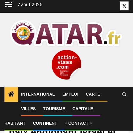
Aller
7 août 2026
Twitt
au
contenu
INTERNATIONAL
EMPLOI
CARTE
VILLES
TOURISME
CAPITALE
International
Trump veut un accord de
HABITANT
CONTINENT
= CONTACT =
paix englobant Israël et