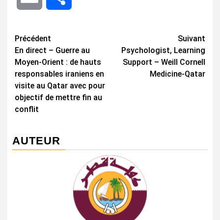
Navigation
Précédent
Suivant
En direct – Guerre au
Psychologist, Learning
d’article
Moyen-Orient : de hauts
Support – Weill Cornell
responsables iraniens en
Medicine-Qatar
visite au Qatar avec pour
objectif de mettre fin au
conflit
AUTEUR