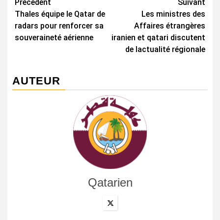
Navigation
Précédent
Suivant
Thales équipe le Qatar de
Les ministres des
d’article
radars pour renforcer sa
Affaires étrangères
souveraineté aérienne
iranien et qatari discutent
de lactualité régionale
AUTEUR
Qatarien