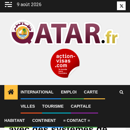
Aller
9 août 2026
Twitt
au
contenu
INTERNATIONAL
EMPLOI
CARTE
VILLES
TOURISME
CAPITALE
International
Thales équipe le Qatar
HABITANT
CONTINENT
= CONTACT =
avec des systèmes de