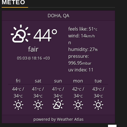
METEO
DOHA, QA
44°
feels like: 51
°c
wind: 14
km/h
n
fair
humidity: 27
%
pressure:
05:03
18:16 +03
996.95
mbar
uv index: 11
fri
sat
sun
mon
tue
44
/
41
/
41
/
42
/
43
/
°C
°C
°C
°C
°C
34
34
34
34
34
°C
°C
°C
°C
°C
powered by
Weather Atlas