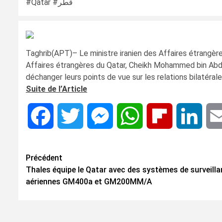
#Qatar #قطر
Taghrib(APT)– Le ministre iranien des Affaires étrangère
Affaires étrangères du Qatar, Cheikh Mohammed bin Abdu
déchanger leurs points de vue sur les relations bilatérale
Suite de l’Article
Facebook
Twitter
Messenger
WhatsApp
Flipboard
Linke
Navigation
Précédent
Thales équipe le Qatar avec des systèmes de surveill
d’article
aériennes GM400a et GM200MM/A