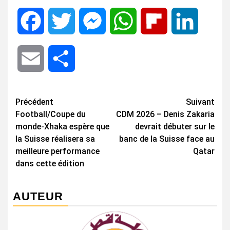
Facebook
Twitter
Messenger
WhatsApp
Flipboard
LinkedIn
Email
Share
Navigation
Précédent
Suivant
Football/Coupe du
CDM 2026 – Denis Zakaria
d’article
monde-Xhaka espère que
devrait débuter sur le
la Suisse réalisera sa
banc de la Suisse face au
meilleure performance
Qatar
dans cette édition
AUTEUR