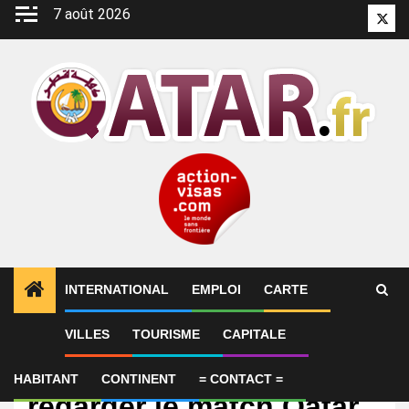
Aller
7 août 2026
Twitt
au
contenu
INTERNATIONAL
EMPLOI
CARTE
VILLES
TOURISME
CAPITALE
International
Sur quelle chaîne
HABITANT
CONTINENT
= CONTACT =
regarder le match Qatar