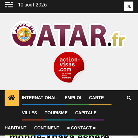
Aller
10 août 2026
Twitt
au
contenu
INTERNATIONAL
EMPLOI
CARTE
VILLES
TOURISME
CAPITALE
International
Football/Coupe du
HABITANT
CONTINENT
= CONTACT =
monde-Xhaka espère