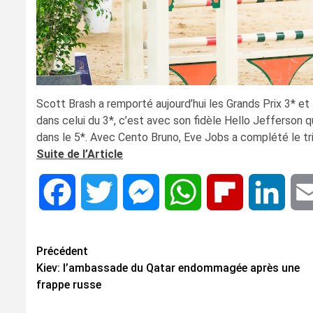
Scott Brash a remporté aujourd’hui les Grands Prix 3* et
dans celui du 3*, c’est avec son fidèle Hello Jefferson 
dans le 5*. Avec Cento Bruno, Eve Jobs a complété le tr
Suite de l’Article
Facebook
Twitter
Messenger
WhatsApp
Flipboard
Linke
Navigation
Précédent
Kiev: l’ambassade du Qatar endommagée après une
d’article
frappe russe