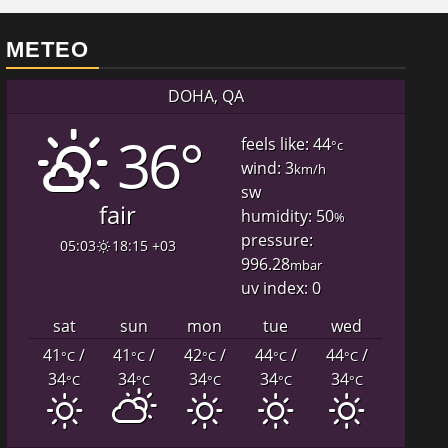
METEO
DOHA, QA
36°
feels like: 44
°c
wind: 3
km/h
sw
fair
humidity: 50
%
pressure:
05:03
18:15 +03
996.28
mbar
uv index: 0
sat
sun
mon
tue
wed
41
/
41
/
42
/
44
/
44
/
°C
°C
°C
°C
°C
34
34
34
34
34
°C
°C
°C
°C
°C