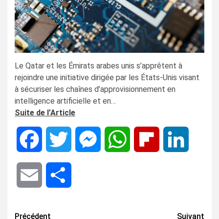
Le Qatar et les Émirats arabes unis s’apprêtent à
rejoindre une initiative dirigée par les États-Unis visant
à sécuriser les chaînes d’approvisionnement en
intelligence artificielle et en…
Suite de l’Article
Facebook
Twitter
Messenger
WhatsApp
Flipboard
LinkedIn
Email
Share
Navigation
Précédent
Suivant