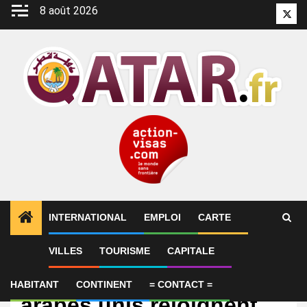
Aller
8 août 2026
Twitt
au
contenu
INTERNATIONAL
EMPLOI
CARTE
VILLES
TOURISME
CAPITALE
International
Le Qatar et les Émirats
HABITANT
CONTINENT
= CONTACT =
arabes unis rejoignent