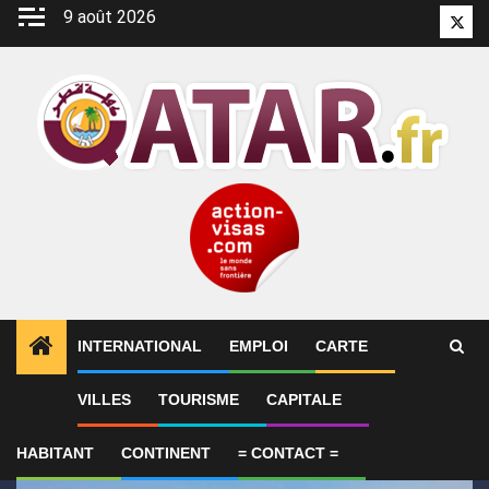
Aller
9 août 2026
Twitt
au
contenu
INTERNATIONAL
EMPLOI
CARTE
1
ALERTES INFO
Voyage au Qatar : ce qu’il faut savo
VILLES
TOURISME
CAPITALE
HABITANT
CONTINENT
= CONTACT =