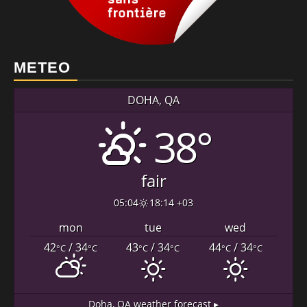
METEO
DOHA, QA
38°
fair
05:04
18:14 +03
mon
tue
wed
42
/ 34
43
/ 34
44
/ 34
°C
°C
°C
°C
°C
°C
Doha, QA
weather forecast ▸