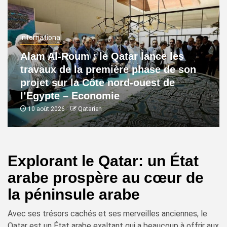
International
Alam Al-Roum : le Qatar lance les
travaux de la première phase de son
projet sur la Côte nord-ouest de
l’Egypte – Economie
10 août 2026
Qatarien
Explorant le Qatar: un État
arabe prospère au cœur de
la péninsule arabe
Avec ses trésors cachés et ses merveilles anciennes, le
Qatar est un État arabe exaltant qui a beaucoup à offrir aux