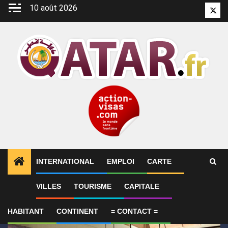
Aller
10 août 2026
Twitt
au
contenu
INTERNATIONAL
EMPLOI
CARTE
1
ALERTES INFO
Alam Al-Roum : le Qatar lance les 
VILLES
TOURISME
CAPITALE
HABITANT
CONTINENT
= CONTACT =