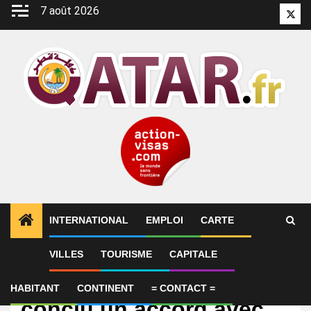
Aller
7 août 2026
Twitt
au
contenu
INTERNATIONAL
EMPLOI
CARTE
VILLES
TOURISME
CAPITALE
International
Le Qatar dément avoir
HABITANT
CONTINENT
= CONTACT =
conclu un accord avec