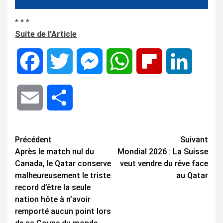
* * *
Suite de l’Article
Facebook
Twitter
Messenger
WhatsApp
Flipboard
LinkedIn
Email
Share
Navigation
Précédent
Suivant
Après le match nul du
Mondial 2026 : La Suisse
d’article
Canada, le Qatar conserve
veut vendre du rêve face
malheureusement le triste
au Qatar
record d’être la seule
nation hôte à n’avoir
remporté aucun point lors