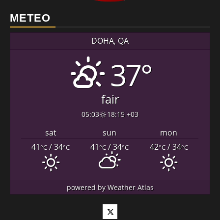
METEO
DOHA, QA
37°
fair
05:03
18:15 +03
sat
sun
mon
41
/ 34
41
/ 34
42
/ 34
°C
°C
°C
°C
°C
°C
powered by
Weather Atlas
Twitter