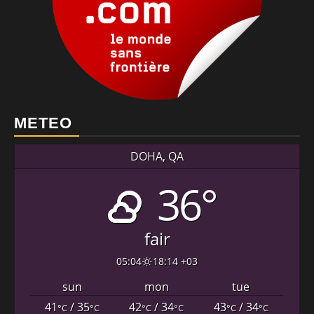
METEO
DOHA, QA
36°
fair
05:04
18:14 +03
sun
mon
tue
41
/ 35
42
/ 34
43
/ 34
°C
°C
°C
°C
°C
°C