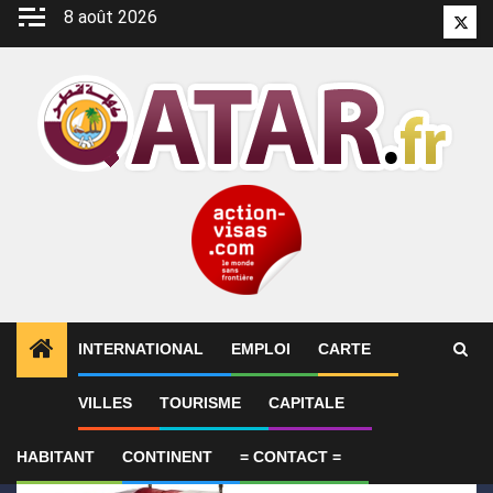
Aller
8 août 2026
Twitt
au
contenu
INTERNATIONAL
EMPLOI
CARTE
1
ALERTES INFO
Le Qatar condamne l’attentat cont
VILLES
TOURISME
CAPITALE
HABITANT
CONTINENT
= CONTACT =