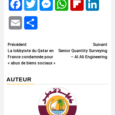
Facebook
Twitter
Messenger
WhatsApp
Flipboard
LinkedIn
Email
Share
Navigation
Précédent
Suivant
La lobbyiste du Qatar en
Senior Quantity Surveying
d’article
France condamnée pour
– Al Ali Engineering
« abus de biens sociaux »
AUTEUR