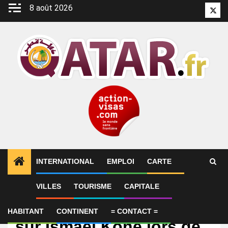
Aller
8 août 2026
Twitt
au
contenu
INTERNATIONAL
EMPLOI
CARTE
VILLES
TOURISME
CAPITALE
International
Après sa faute grossière
HABITANT
CONTINENT
= CONTACT =
sur Ismaël Koné lors de