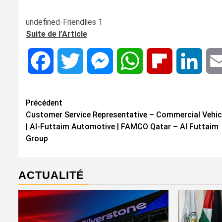
undefined-Friendlies 1
Suite de l’Article
Facebook
Twitter
Messenger
WhatsApp
Flipboard
Linke
Navigation
Précédent
Customer Service Representative – Commercial Vehic
d’article
| Al-Futtaim Automotive | FAMCO Qatar – Al Futtaim
Group
ACTUALITÉ