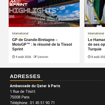
International
International
GP de Grande-Bretagne –
Le Hamas 
MotoGP™ : le résumé de la Tissot
de ses op
Sprint
Turquie
9 août 2026
Qatarien
8 août 20
ADRESSES
Ambassade du Qatar à Paris
1 Rue de Tilsitt
75008 Paris
Téléphone : 01 45 51 90 71