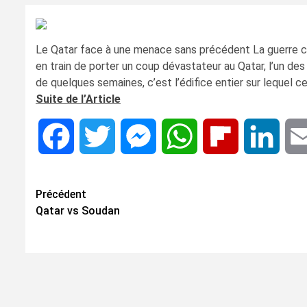
Le Qatar face à une menace sans précédent La guerre con
en train de porter un coup dévastateur au Qatar, l’un de
de quelques semaines, c’est l’édifice entier sur lequel ce
Suite de l’Article
Facebook
Twitter
Messenger
WhatsApp
Flipboard
Linke
Navigation
Précédent
Qatar vs Soudan
d’article