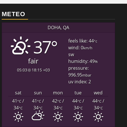
METEO
DOHA, QA
37°
feels like: 44
°c
wind: 0
km/h
sw
fair
humidity: 49
%
pressure:
05:03
18:15 +03
996.95
mbar
uv index: 2
sat
sun
mon
tue
wed
41
/
41
/
42
/
44
/
44
/
°C
°C
°C
°C
°C
34
34
34
34
34
°C
°C
°C
°C
°C