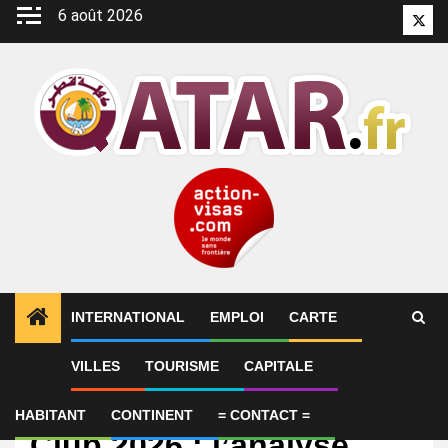
Aller
6 août 2026
Twitt
au
contenu
INTERNATIONAL
EMPLOI
CARTE
VILLES
TOURISME
CAPITALE
International
Qatar Prix du Jockey
HABITANT
CONTINENT
= CONTACT =
Club 2026 : l’analyse