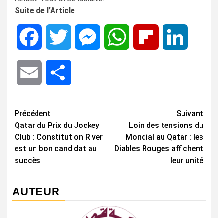
Suite de l’Article
Facebook
Twitter
Messenger
WhatsApp
Flipboard
LinkedIn
Email
Share
Navigation
Précédent
Suivant
Qatar du Prix du Jockey
Loin des tensions du
d’article
Club : Constitution River
Mondial au Qatar : les
est un bon candidat au
Diables Rouges affichent
succès
leur unité
AUTEUR