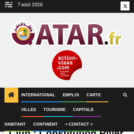
Aller
7 août 2026
Twitt
au
contenu
INTERNATIONAL
EMPLOI
CARTE
VILLES
TOURISME
CAPITALE
International
Qatar du Prix du Jockey
HABITANT
CONTINENT
= CONTACT =
Club : Constitution River