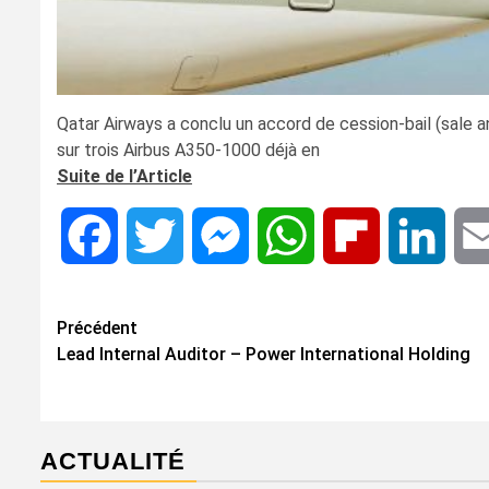
Qatar Airways a conclu un accord de cession-bail (sale 
sur trois Airbus A350-1000 déjà en
Suite de l’Article
Facebook
Twitter
Messenger
WhatsApp
Flipboard
Linke
Navigation
Précédent
Lead Internal Auditor – Power International Holding
d’article
ACTUALITÉ