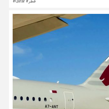
#Qatar #قطر