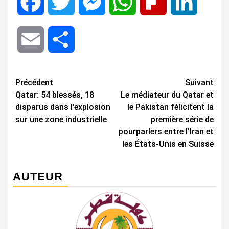
Facebook
Twitter
Messenger
WhatsApp
Flipboard
LinkedIn
Email
Share
Navigation
Précédent
Suivant
Qatar: 54 blessés, 18
Le médiateur du Qatar et
d’article
disparus dans l’explosion
le Pakistan félicitent la
sur une zone industrielle
première série de
pourparlers entre l’Iran et
les États-Unis en Suisse
AUTEUR