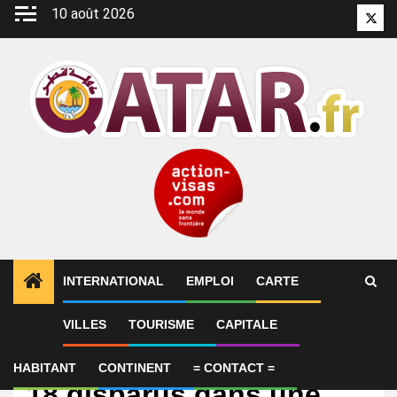
Aller
10 août 2026
Twitt
au
contenu
INTERNATIONAL
EMPLOI
CARTE
VILLES
TOURISME
CAPITALE
International
Qatar : 54 blessés et
HABITANT
CONTINENT
= CONTACT =
18 disparus dans une