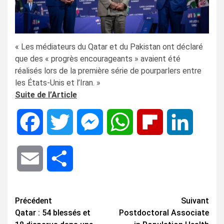
« Les médiateurs du Qatar et du Pakistan ont déclaré
que des « progrès encourageants » avaient été
réalisés lors de la première série de pourparlers entre
les États-Unis et l’Iran. »
Suite de l’Article
Facebook
Twitter
Messenger
WhatsApp
Flipboard
LinkedIn
Email
Share
Navigation
Précédent
Suivant
Qatar : 54 blessés et
Postdoctoral Associate
d’article