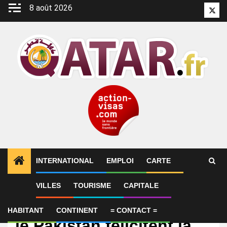
Aller
8 août 2026
Twitt
au
contenu
INTERNATIONAL
EMPLOI
CARTE
VILLES
TOURISME
CAPITALE
International
Le médiateur du Qatar et
HABITANT
CONTINENT
= CONTACT =
le Pakistan félicitent la