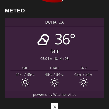
METEO
DOHA, QA
36°
fair
05:04
18:14 +03
sun
mon
tue
41
/ 35
43
/ 34
43
/ 34
°C
°C
°C
°C
°C
°C
powered by
Weather Atlas
Twitter